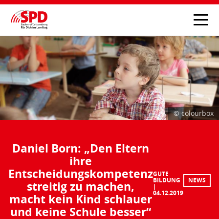
© colourbox
Daniel Born: „Den Eltern
ihre
Entscheidungskompetenz
GUTE
BILDUNG
NEWS
streitig zu machen,
04.12.2019
macht kein Kind schlauer
und keine Schule besser“