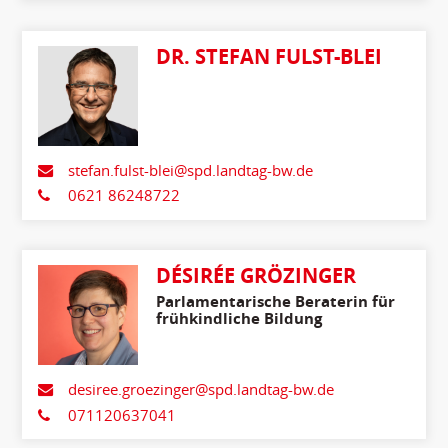
DR. STEFAN FULST-BLEI
stefan.fulst-blei@spd.landtag-bw.de
0621 86248722
DÉSIRÉE GRÖZINGER
Parlamentarische Beraterin für
frühkindliche Bildung
desiree.groezinger@spd.landtag-bw.de
071120637041