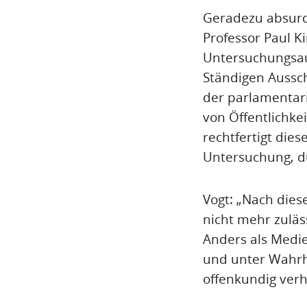
Geradezu absurd
Professor Paul K
Untersuchungsau
Ständigen Aussch
der parlamentaris
von Öffentlichkei
rechtfertigt die
Untersuchung, dü
Vogt: „Nach dies
nicht mehr zuläs
Anders als Med
und unter Wahrhe
offenkundig verh