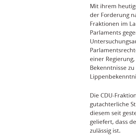
Mit ihrem heutig
der Forderung na
Fraktionen im La
Parlaments gegen
Untersuchungsau
Parlamentsrechte
einer Regierung,
Bekenntnisse zu
Lippenbekenntnis
Die CDU-Fraktion
gutachterliche S
diesem seit gest
geliefert, dass 
zulässig ist.