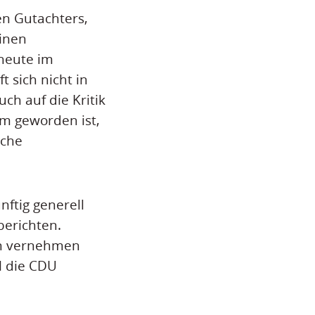
n Gutachters,
einen
heute im
 sich nicht in
ch auf die Kritik
am geworden ist,
sche
ftig generell
berichten.
en vernehmen
ll die CDU