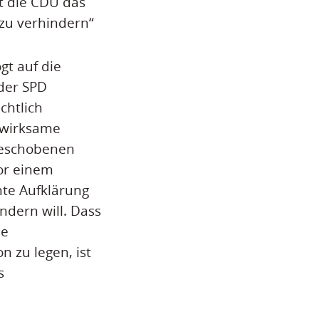
t die CDU das
 zu verhindern“
gt auf die
der SPD
chtlich
e wirksame
geschobenen
or einem
nte Aufklärung
dern will. Dass
ie
n zu legen, ist
s