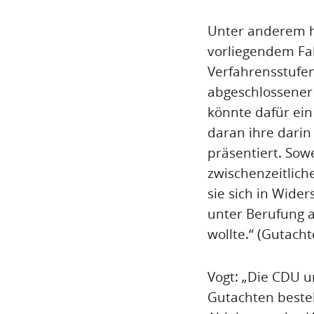
Unter anderem h
vorliegendem Fal
Verfahrensstufen
abgeschlossener
könnte dafür ein
daran ihre darin
präsentiert. Sowe
zwischenzeitlich
sie sich in Wide
unter Berufung a
wollte.“ (Gutach
Vogt: „Die CDU 
Gutachten bestel