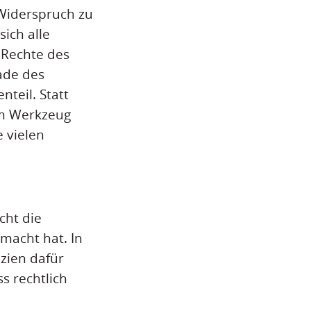
 Widerspruch zu
ich alle
 Rechte des
ade des
teil. Statt
um Werkzeug
e vielen
cht die
macht hat. In
zien dafür
s rechtlich