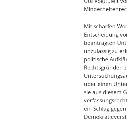
Ute Vogt: „Mit 
Minderheitenrech
Mit scharfen Wor
Entscheidung vo
beantragten Unte
unzulässig zu erk
politische Aufk
Rechtsgründen zu
Untersuchungsaus
über einen Unte
sie aus diesem G
verfassungsrecht
ein Schlag gege
Demokratieverst