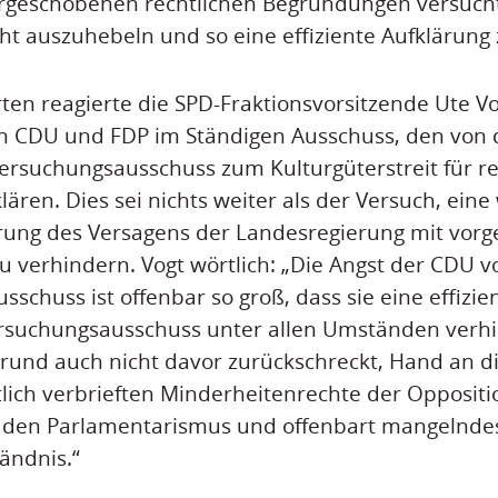
vorgeschobenen rechtlichen Begründungen versuch
t auszuhebeln und so eine effiziente Aufklärung
ten reagierte die SPD-Fraktionsvorsitzende Ute Vo
n CDU und FDP im Ständigen Ausschuss, den von 
rsuchungsausschuss zum Kulturgüterstreit für re
lären. Dies sei nichts weiter als der Versuch, ein
lärung des Versagens der Landesregierung mit vor
 verhindern. Vogt wörtlich: „Die Angst der CDU v
schuss ist offenbar so groß, dass sie eine effizie
rsuchungsausschuss unter allen Umständen verhin
rund auch nicht davor zurückschreckt, Hand an d
lich verbrieften Minderheitenrechte der Oppositio
n den Parlamentarismus und offenbart mangelnde
ändnis.“