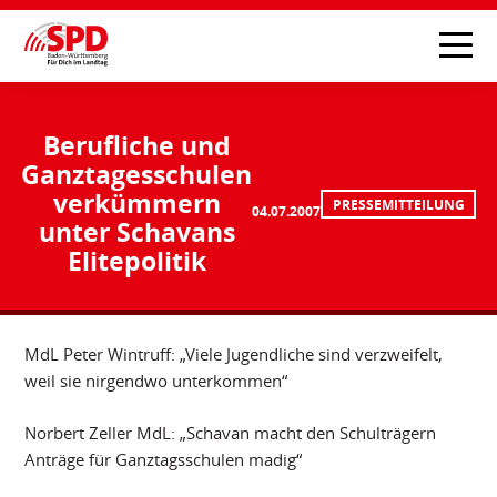
Berufliche und
Ganztagesschulen
verkümmern
PRESSEMITTEILUNG
04.07.2007
unter Schavans
Elitepolitik
MdL Peter Wintruff: „Viele Jugendliche sind verzweifelt,
weil sie nirgendwo unterkommen“
Norbert Zeller MdL: „Schavan macht den Schulträgern
Anträge für Ganztagsschulen madig“