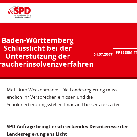
Baden-Württemberg
Schlusslicht bei der
PRESSEMIT
Unterstützung der
04.07.2007
raucherinsolvenzverfahren
MdL Ruth Weckenmann: „Die Landesregierung muss
endlich ihr Versprechen einlösen und die
Schuldnerberatungsstellen finanziell besser ausstatten“
SPD-Anfrage bringt erschreckendes Desinteresse der
Landesregierung ans Licht