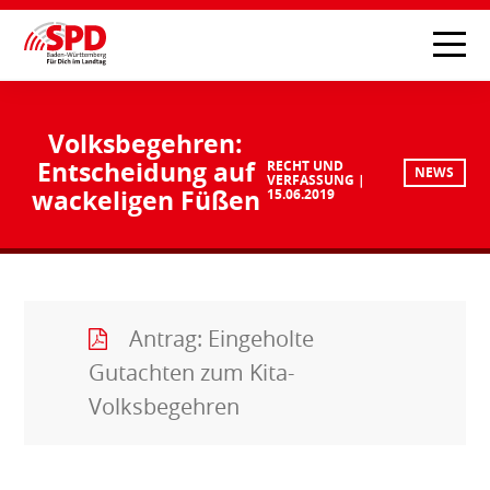
Volksbegehren:
Entscheidung auf
RECHT UND
NEWS
VERFASSUNG
wackeligen Füßen
15.06.2019
Antrag: Eingeholte
Gutachten zum Kita-
Volksbegehren