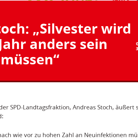
och: „Silvester wird
Jahr anders sein
müssen“
der SPD-Landtagsfraktion, Andreas Stoch, äußert s
d:
nach wie vor zu hohen Zahl an Neuinfektionen müs