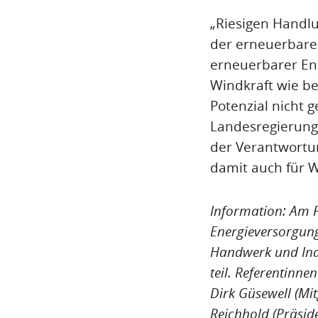
„Riesigen Handlu
der erneuerbaren
erneuerbarer En
Windkraft wie be
Potenzial nicht 
Landesregierung
der Verantwortun
damit auch für W
Information: Am F
Energieversorgung
Handwerk und Indu
teil. Referentinn
Dirk Güsewell (Mi
Reichhold (Präsi