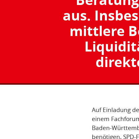
aus. Insbe
mittlere 
Liquidit
direkt
Auf Einladung de
einem Fachforum 
Baden-Württemb
benötigen. SPD-F