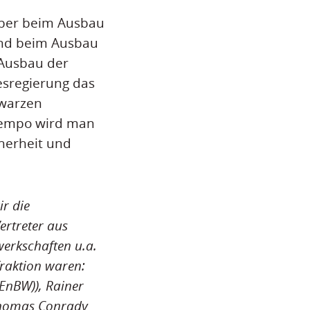
uber beim Ausbau
Land beim Ausbau
Ausbau der
esregierung das
hwarzen
ntempo wird man
herheit und
r die
rtreter aus
erkschaften u.a.
fraktion waren:
EnBW)), Rainer
Thomas Conrady