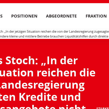
S
POSITIONEN
ABGEORDNETE
FRAKTION
h: „In der jetzigen Situation reichen die von der Landesregierung zugesag
ndere kleine und mittlere Betriebe brauchen Liquiditätshilfen durch direkte
 Stoch: „In der
tuation reichen die
Landesregierung
ten Kredite und
sangebote nicht
STARKE