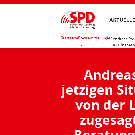
AKTUELLE
Startseite
Pressemitteilungen
Andreas Stoc
aus. Insbeso
Andreas
jetzigen Si
von der 
zugesag
Beratung