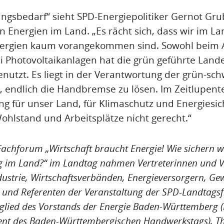
ngsbedarf“ sieht SPD-Energiepolitiker Gernot Gr
 Energien im Land. „Es rächt sich, dass wir im 
ergien kaum vorangekommen sind. Sowohl beim 
i Photovoltaikanlagen hat die grün geführte Land
genutzt. Es liegt in der Verantwortung der grün-sc
, endlich die Handbremse zu lösen. Im Zeitlupe
g für unser Land, für Klimaschutz und Energiesic
ohlstand und Arbeitsplätze nicht gerecht.“
achforum „Wirtschaft braucht Energie! Wie sichern wi
 im Land?“ im Landtag nahmen Vertreterinnen und Ve
strie, Wirtschaftsverbänden, Energieversorgern, Gew
en und Referenten der Veranstaltung der SPD-Landtags
tglied des
Vorstands der Energie Baden-Württemberg (
dent des Baden-Württembergischen Handwerkstags), 