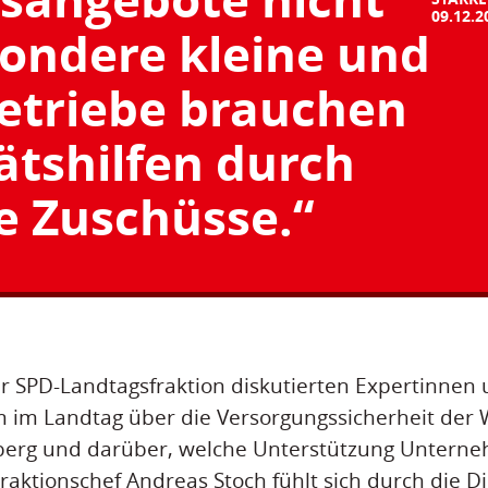
09.12.2
sondere kleine und
Betriebe brauchen
ätshilfen durch
e Zuschüsse.“
r SPD-Landtagsfraktion diskutierten Expertinnen 
im Landtag über die Versorgungssicherheit der W
erg und darüber, welche Unterstützung Untern
raktionschef Andreas Stoch fühlt sich durch die Di