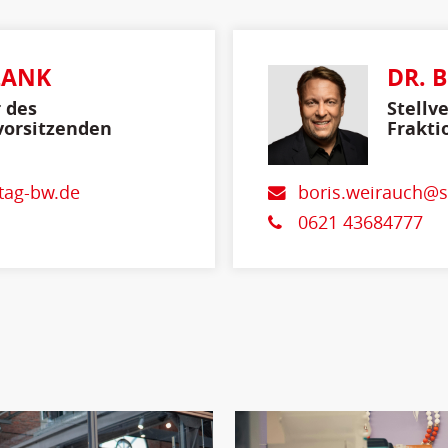
LANK
DR. 
r des
Stellv
vorsitzenden
Frakti
tag-bw.de
boris.weirauch@s
0621 43684777