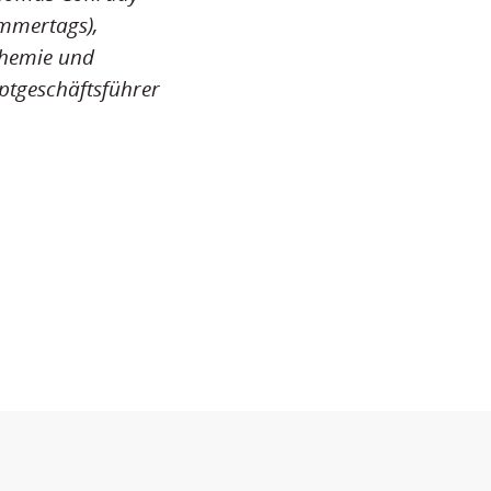
ammertags),
Chemie und
ptgeschäftsführer