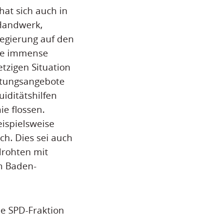
hat sich auch in
 Handwerk,
egierung auf den
ine immense
etzigen Situation
atungsangebote
iditätshilfen
e flossen.
ispielsweise
ch. Dies sei auch
drohten mit
n Baden-
ie SPD-Fraktion