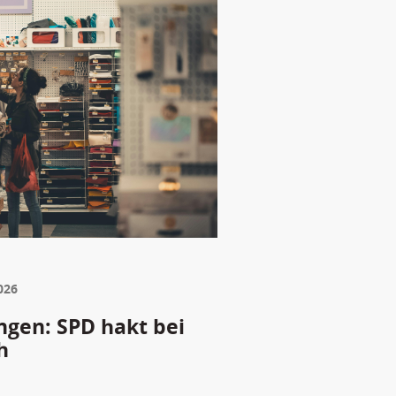
026
gen: SPD hakt bei
h