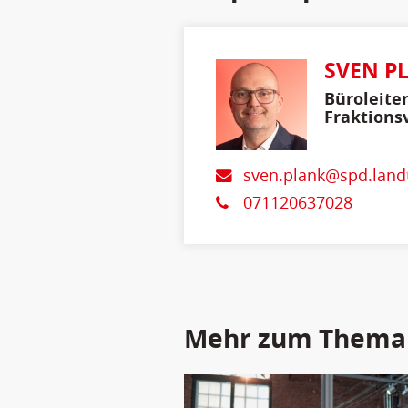
SVEN P
Büroleite
Fraktions
sven.plank@spd.land
071120637028
Mehr zum Thema