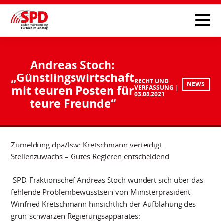
Andreas Stoch:
„Günstlingswirtschaft
RECHT UND
NEWS
mit teuren Posten für
VERFASSUNG
03.08.2021
teure Freunde“
Zumeldung dpa/lsw: Kretschmann verteidigt
Stellenzuwachs – Gutes Regieren entscheidend
SPD-Fraktionschef Andreas Stoch wundert sich über das
fehlende Problembewusstsein von Ministerpräsident
Winfried Kretschmann hinsichtlich der Aufblähung des
grün-schwarzen Regierungsapparates: