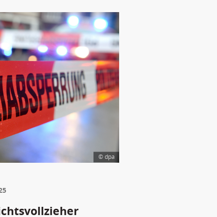
© dpa
25
chtsvollzieher