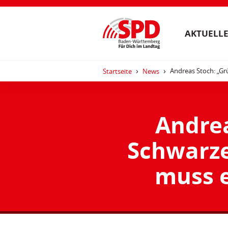
AKTUELLE
Andreas Stoch: „G
Startseite
News
Andrea
Schwarze
muss 