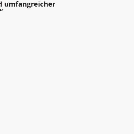
d umfangreicher
“