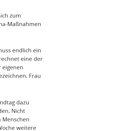
sich zum
orona-Maßnahmen
uss endlich ein
rechnet eine der
r eigenen
bezeichnen. Frau
andtag dazu
en. Nicht
en Menschen
Woche weitere