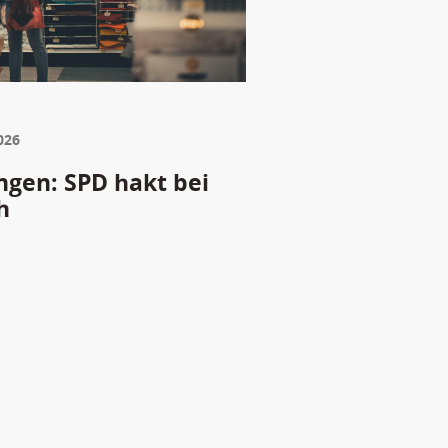
026
gen: SPD hakt bei
h