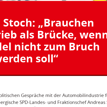
 Stoch: „Brauchen
ieb als Brücke, wen
el nicht zum Bruch
erden soll“
olitischen Gespräche mit der Automobilindustrie f
rgische SPD-Landes- und Fraktionschef Andreas 