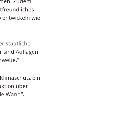
ommen. Zudem
tfreundliches
 entwickeln wie
r staatliche
r sind Auflagen
hweite.“
 Klimaschutz ein
uktion über
die Wand“.