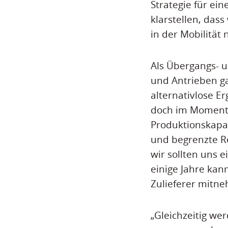
Strategie für ein
klarstellen, das
in der Mobilität 
Als Übergangs- 
und Antrieben ga
alternativlose E
doch im Moment 
Produktionskapaz
und begrenzte Re
wir sollten uns 
einige Jahre kan
Zulieferer mitn
„Gleichzeitig we