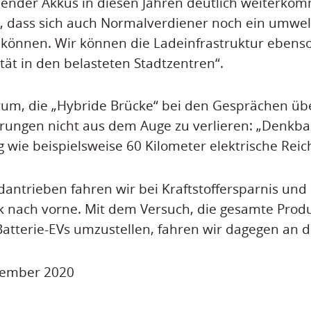
ender Akkus in diesen Jahren deutlich weiterk
er, dass sich auch Normalverdiener noch ein umwel
 können. Wir können die Ladeinfrastruktur ebenso
tät in den belasteten Stadtzentren“.
rum, die „Hybride Brücke“ bei den Gesprächen übe
rungen nicht aus dem Auge zu verlieren: „Denkba
g wie beispielsweise 60 Kilometer elektrische Reic
dantrieben fahren wir bei Kraftstoffersparnis und
k nach vorne. Mit dem Versuch, die gesamte Prod
Batterie-EVs umzustellen, fahren wir dagegen an 
ptember 2020