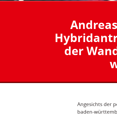
Andreas
Hybridantr
der Wand
w
Angesichts der p
baden-württembe