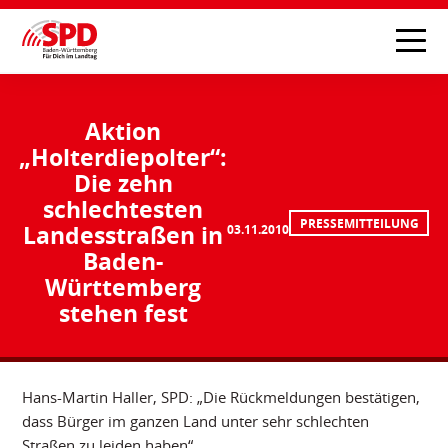
Aktion
„Holterdiepolter“:
Die zehn
schlechtesten
PRESSEMITTEILUNG
Landesstraßen in
03.11.2010
Baden-
Württemberg
stehen fest
Hans-Martin Haller, SPD: „Die Rückmeldungen bestätigen,
dass Bürger im ganzen Land unter sehr schlechten
Straßen zu leiden haben“