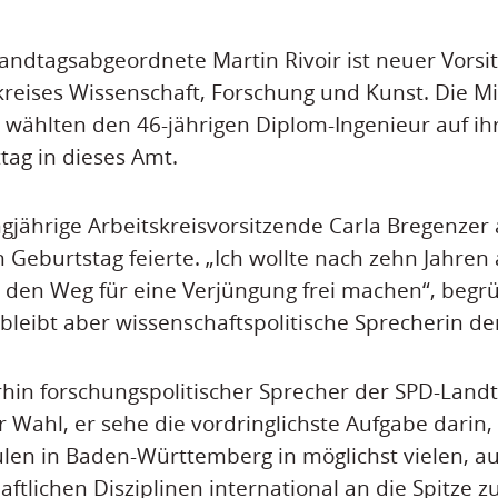
ndtagsabgeordnete Martin Rivoir ist neuer Vorsi
kreises Wissenschaft, Forschung und Kunst. Die Mi
 wählten den 46-jährigen Diplom-Ingenieur auf ih
ag in dieses Amt.
angjährige Arbeitskreisvorsitzende Carla Bregenzer 
n Geburtstag feierte. „Ich wollte nach zehn Jahren
 den Weg für eine Verjüngung frei machen“, begr
e bleibt aber wissenschaftspolitische Sprecherin de
rhin forschungspolitischer Sprecher der SPD-Landta
r Wahl, er sehe die vordringlichste Aufgabe darin,
len in Baden-Württemberg in möglichst vielen, a
ftlichen Disziplinen international an die Spitze z