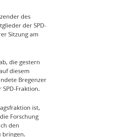
tzender des
tglieder der SPD-
rer Sitzung am
ab, die gestern
 auf diesem
ündete Bregenzer
r SPD-Fraktion.
gsfraktion ist,
 die Forschung
uch den
u bringen.