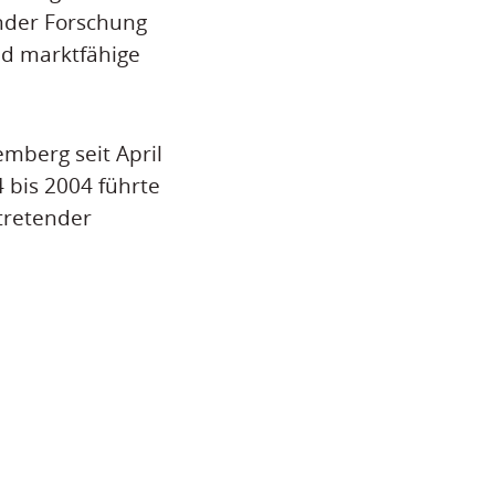
nder Forschung
nd marktfähige
mberg seit April
 bis 2004 führte
rtretender