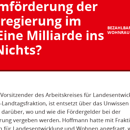
förderung der
regierung im
BEZAHLBA
Eine Milliarde ins
WOHNRA
Nichts?
Vorsitzender des Arbeitskreises für Landesentwi
andtagsfraktion, ist entsetzt über das Unwissen
darüber, wo und wie die Fördergelder bei der
ng vergeben werden. Hoffmann hatte mit Frakti
m für Landesentwicklung und Wohnen angefragt, w