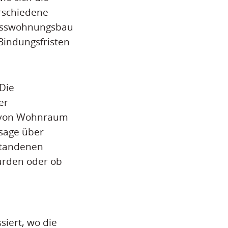
rschiedene
hosswohnungsbau
Bindungsfristen
Die
er
t von Wohnraum
sage über
tstandenen
urden oder ob
siert, wo die