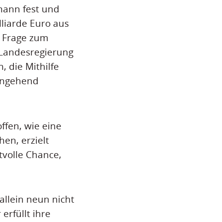
mann fest und
lliarde Euro aus
e Frage zum
 Landesregierung
, die Mithilfe
hingehend
ffen, wie eine
en, erzielt
tvolle Chance,
llein neun nicht
erfüllt ihre