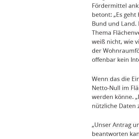
Fördermittel ank
betont: „Es geht
Bund und Land. E
Thema Flächenve
weiß nicht, wie 
der Wohnraumför
offenbar kein In
Wenn das die Ein
Netto-Null im Fl
werden könne. „D
nützliche Daten 
„Unser Antrag um
beantworten kann 