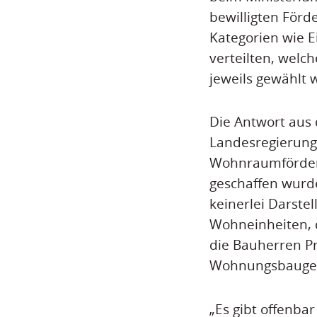
bewilligten För
Kategorien wie 
verteilten, wel
jeweils gewählt 
Die Antwort aus 
Landesregierung 
Wohnraumförderu
geschaffen wurd
keinerlei Darste
Wohneinheiten, 
die Bauherren P
Wohnungsbaugen
„Es gibt offenba