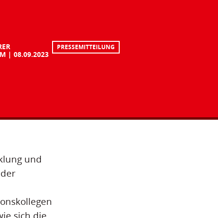
RER
PRESSEMITTEILUNG
UM
08.09.2023
cklung und
 der
onskollegen
ie sich die