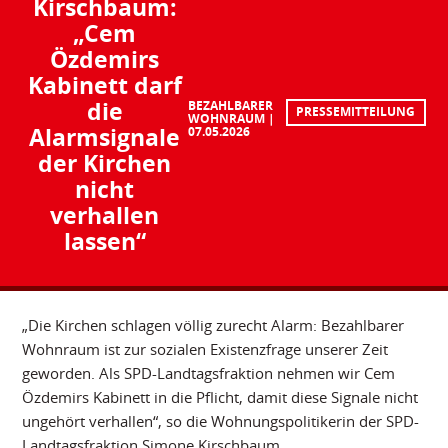
Kirschbaum:
„Cem
Özdemirs
Kabinett darf
die
BEZAHLBARER
PRESSEMITTEILUNG
WOHNRAUM
Alarmsignale
07.05.2026
der Kirchen
nicht
verhallen
lassen“
„Die Kirchen schlagen völlig zurecht Alarm: Bezahlbarer
Wohnraum ist zur sozialen Existenzfrage unserer Zeit
geworden. Als SPD-Landtagsfraktion nehmen wir Cem
Özdemirs Kabinett in die Pflicht, damit diese Signale nicht
ungehört verhallen“, so die Wohnungspolitikerin der SPD-
Landtagsfraktion Simone Kirschbaum.