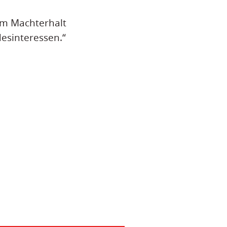
ihm Machterhalt
desinteressen.“