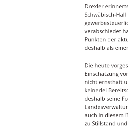
Drexler erinnert
Schwäbisch-Hall 
gewerbesteuerli
verabschiedet ha
Punkten der akt
deshalb als eine
Die heute vorges
Einschätzung von
nicht ernsthaft
keinerlei Bereit
deshalb seine F
Landesverwaltun
auch in diesem B
zu Stillstand un