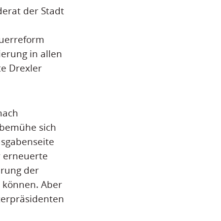
erat der Stadt
euerreform
erung in allen
e Drexler
 nach
 bemühe sich
usgabenseite
r erneuerte
erung der
 können. Aber
terpräsidenten