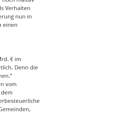
s Verhalten
erung nun in
m einen
rd. € im
tlich. Denn die
nen.“
en vom
t dem
erbesteuerliche
 Gemeinden,