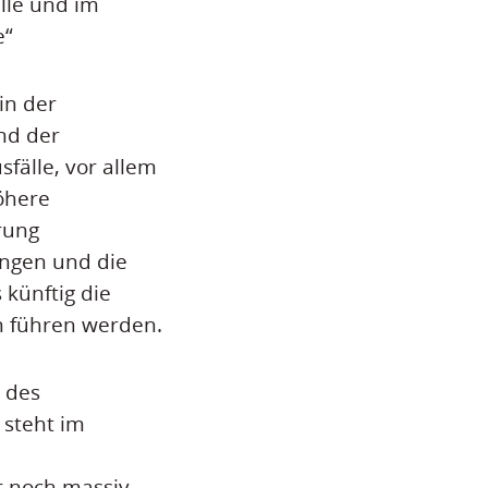
lle und im
e“
in der
nd der
fälle, vor allem
öhere
rung
ngen und die
künftig die
 führen werden.
g des
 steht im
 noch massiv