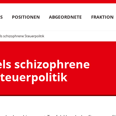
S
POSITIONEN
ABGEORDNETE
FRAKTION
ls schizophrene Steuerpolitik
els schizophrene
teuerpolitik