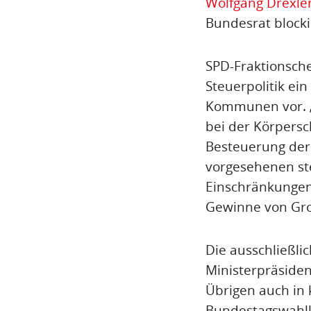
Wolfgang Drexle
Bundesrat block
SPD-Fraktionsche
Steuerpolitik ei
Kommunen vor. „
bei der Körpersc
Besteuerung der
vorgesehenen st
Einschränkungen 
Gewinne von Gr
Die ausschließli
Ministerpräside
Übrigen auch in
Bundestagswahlk