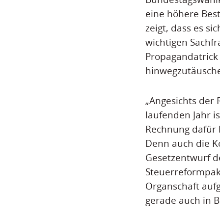
eine höhere Bes
zeigt, dass es s
wichtigen Sachfr
Propagandatrick
hinwegzutäusche
„Angesichts der
laufenden Jahr i
Rechnung dafür 
Denn auch die K
Gesetzentwurf de
Steuerreformpak
Organschaft au
gerade auch in 