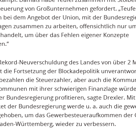
teuerung von Großunternehmen gefordert. „Teufel
ich bei dem Angebot der Union, mit der Bundesregi
agen zusammen zu arbeiten, offensichtlich nur u
 handelt, um über das Fehlen eigener Konzepte
n.“
 Rekord-Neuverschuldung des Landes von über 2 M
st die Fortsetzung der Blockadepolitik unverantwor
bezahlen die Steuerzahler, aber auch die Kommu
ommunen mit ihrer schwierigen Finanzlage würd
r Bundesregierung profitieren, sagte Drexler. Mi
et der Bundesregierung werde u. a. auch die gew
fgehoben, um das Gewerbesteueraufkommen der
Baden-Württemberg, wieder zu verbessern.