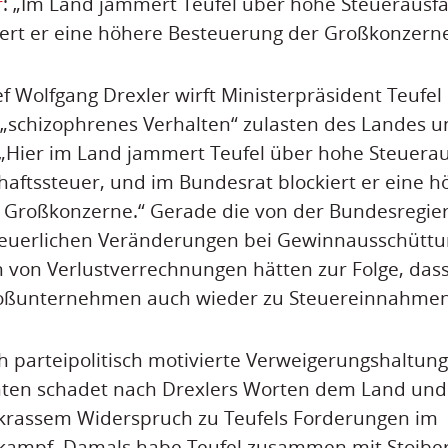
r
: „Im Land jammert Teufel über hohe Steuerausfä
iert er eine höhere Besteuerung der Großkonzern
f Wolfgang Drexler wirft Ministerpräsident Teufel 
n „schizophrenes Verhalten“ zulasten des Landes u
Hier im Land jammert Teufel über hohe Steueraus
haftssteuer, und im Bundesrat blockiert er eine h
 Großkonzerne.“ Gerade die von der Bundesregie
euerlichen Veränderungen bei Gewinnausschüttu
von Verlustverrechnungen hätten zur Folge, dass 
oßunternehmen auch wieder zu Steuereinnahmen
ch parteipolitisch motivierte Verweigerungshaltun
nten schadet nach Drexlers Worten dem Land und
 krassem Widerspruch zu Teufels Forderungen im
ampf. Damals habe Teufel zusammen mit Stoiber