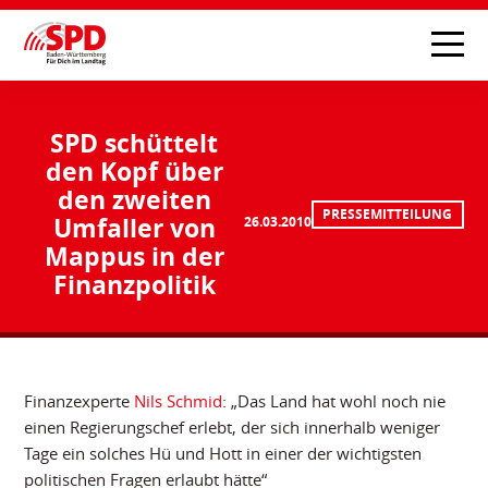
SPD schüttelt
den Kopf über
den zweiten
PRESSEMITTEILUNG
Umfaller von
26.03.2010
Mappus in der
Finanzpolitik
Finanzexperte
Nils Schmid
: „Das Land hat wohl noch nie
einen Regierungschef erlebt, der sich innerhalb weniger
Tage ein solches Hü und Hott in einer der wichtigsten
politischen Fragen erlaubt hätte“