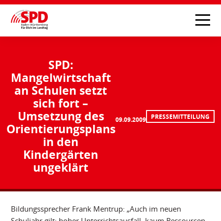
SPD:
Mangelwirtschaft
an Schulen setzt
sich fort –
Umsetzung des
PRESSEMITTEILUNG
09.09.2009
Orientierungsplans
in den
Kindergärten
ungeklärt
Bildungssprecher Frank Mentrup: „Auch im neuen
Schuljahr gilt: hoher Unterrichtsausfall, kaum Ressourcen