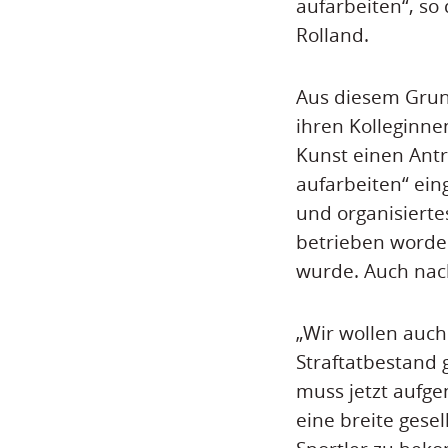
aufarbeiten“, so
Rolland.
Aus diesem Gru
ihren Kolleginne
Kunst einen Ant
aufarbeiten“ ein
und organisiert
betrieben worden
wurde. Auch nach
„Wir wollen auch 
Straftatbestand 
muss jetzt aufge
eine breite gesel