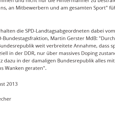
mmen und nicht nur die Hintermänner zu bestrafe
ans, an Mitbewerbern und am gesamten Sport" füh
rhalten die SPD-Landtagsabgeordneten dabei vom 
-Bundestagsfraktion, Martin Gerster MdB: "Durch 
 Bundesrepublik weit verbreitete Annahme, dass sp
ziell in der DDR, nur über massives Doping zust
z dazu in der damaligen Bundesrepublik alles mit
ins Wanken geraten".
ust 2013
echer