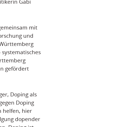
tikerin Gabi
gemeinsam mit
Forschung und
n-Württemberg
b systematisches
ürttemberg
n gefördert
ger, Doping als
 gegen Doping
helfen, hier
folgung dopender