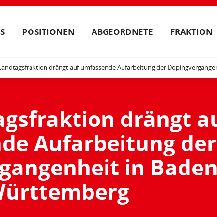
S
POSITIONEN
ABGEORDNETE
FRAKTION
Landtagsfraktion drängt auf umfassende Aufarbeitung der Dopingvergange
gsfraktion drängt a
de Aufarbeitung der
gangenheit in Baden
ürttemberg