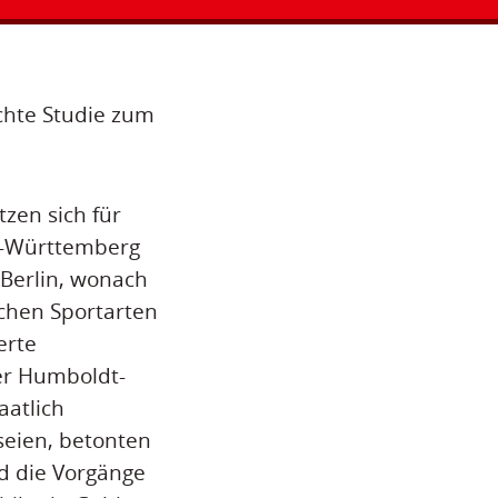
chte Studie zum
zen sich für
n-Württemberg
 Berlin, wonach
ichen Sportarten
erte
der Humboldt-
aatlich
seien, betonten
d die Vorgänge