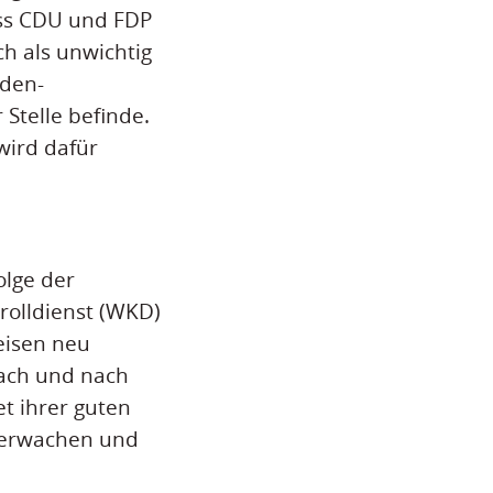
dass CDU und FDP
ch als unwichtig
aden-
Stelle befinde.
wird dafür
olge der
rolldienst (WKD)
eisen neu
ach und nach
t ihrer guten
überwachen und