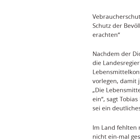
Vebraucherschutz
Schutz der Bevölk
erachten“
Nachdem der Diox
die Landesregier
Lebensmittelkont
vorlegen, damit 
„Die Lebensmitte
ein“, sagt Tobia
sei ein deutlich
Im Land fehlten
nicht ein-mal ge