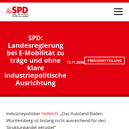
SPD:
Landesregierung
bei E-Mobilität zu
träge und ohne
PRESSEMITTEILUNG
12.11.2009
klare
industriepolitische
Ausrichtung
Industriepolitiker
Hofelich
: „Das Autoland Baden-
Württemberg ist bislang nicht ausreichend für den
Strukturwandel gerüstet“