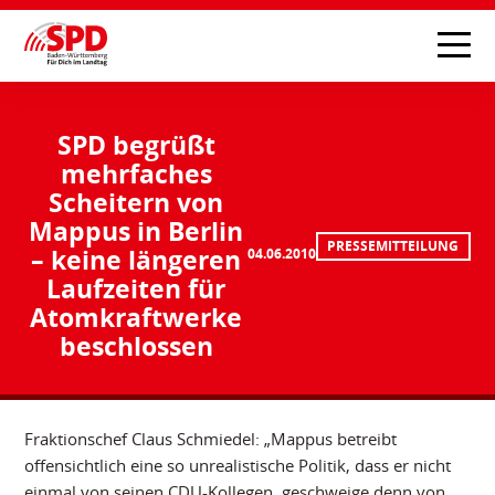
SPD begrüßt
mehrfaches
Scheitern von
Mappus in Berlin
PRESSEMITTEILUNG
– keine längeren
04.06.2010
Laufzeiten für
Atomkraftwerke
beschlossen
Fraktionschef Claus Schmiedel: „Mappus betreibt
offensichtlich eine so unrealistische Politik, dass er nicht
einmal von seinen CDU-Kollegen, geschweige denn von