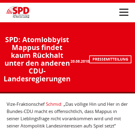
SPD: Atomlobbyist
Mappus findet
kaum Rückhalt
PRESSEMITTEILUNG
unter den anderen
20.08.2010
CDU-
Landesregierungen
Vize-Fraktionschef
Schmid
: „Das völlige Hin und Her in der
Bundes-CDU macht es offensichtlich, dass Mappus in
seiner Lieblingsfrage nicht vorankommen wird und mit
seiner Atompolitik Landesinteressen aufs Spiel setzt“