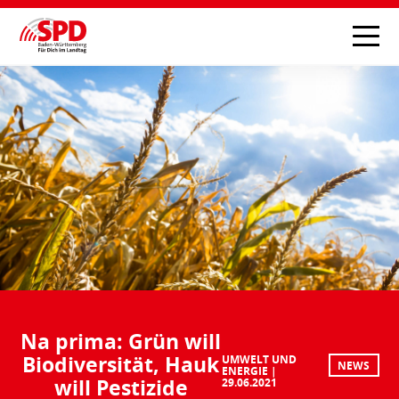
Na prima: Grün will
Biodiversität, Hauk
UMWELT UND
NEWS
ENERGIE
will Pestizide
29.06.2021