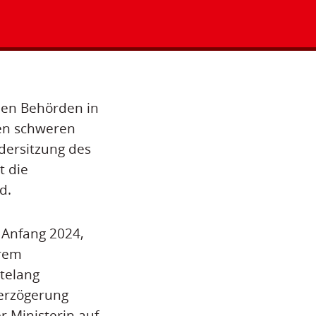
den Behörden in
sen schweren
dersitzung des
t die
d.
 Anfang 2024,
trem
telang
erzögerung
r Ministerin auf