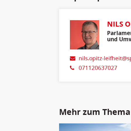
NILS O
Parlamen
und Umw
Verbrau
nils.opitz-leifheit@
071120637027
Mehr zum Thema