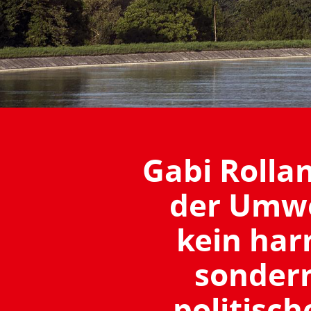
Gabi Rolla
der Umwe
kein har
sondern
politisc