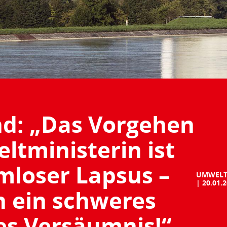
nd: „Das Vorgehen
ltministerin ist
mloser Lapsus –
UMWELT
20.01.
 ein schweres
hes Versäumnis!“