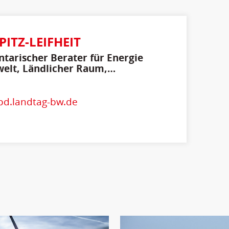
PITZ-LEIFHEIT
tarischer Berater für Energie
elt, Ländlicher Raum,
cherschutz
spd.landtag-bw.de