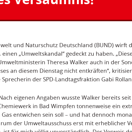
welt und Naturschutz Deutschland (BUND) wirft 
, einen „Umweltskandal“ gedeckt zu haben. „Die
Umweltministerin Theresa Walker auch in der Son
s an diesem Dienstag nicht entkräften“, kritisier
 Sprecherin der SPD-Landtagsfraktion Gabi Rollan
„Nach eigenen Angaben wusste Walker bereits seit
Chemiewerk in Bad Wimpfen tonnenweise ein ex
 Gas entwichen sein soll – und hat dennoch mona
rum der Umweltausschuss erst mit erheblicher V
 ist für mich völlig unverständlich. Der Verweis de