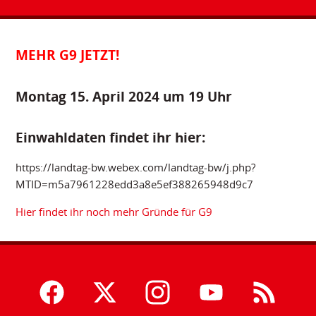
MEHR G9 JETZT!
Montag 15. April 2024 um 19 Uhr
Einwahldaten findet ihr hier:
https://landtag-bw.webex.com/landtag-bw/j.php?
MTID=m5a7961228edd3a8e5ef388265948d9c7
Hier findet ihr noch mehr Gründe für G9