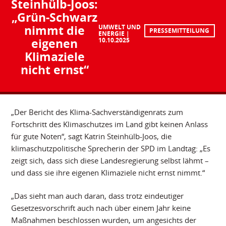
Steinhülb-Joos:
„Grün-Schwarz
nimmt die
UMWELT UND
PRESSEMITTEILUNG
ENERGIE
eigenen
10.10.2025
Klimaziele
nicht ernst“
„Der Bericht des Klima-Sachverständigenrats zum
Fortschritt des Klimaschutzes im Land gibt keinen Anlass
für gute Noten“, sagt Katrin Steinhülb-Joos, die
klimaschutzpolitische Sprecherin der SPD im Landtag: „Es
zeigt sich, dass sich diese Landesregierung selbst lähmt –
und dass sie ihre eigenen Klimaziele nicht ernst nimmt.“
„Das sieht man auch daran, dass trotz eindeutiger
Gesetzesvorschrift auch nach über einem Jahr keine
Maßnahmen beschlossen wurden, um angesichts der