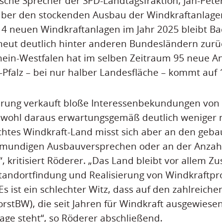
ische Sprecher der SPD-Landtagsfraktion, Jan-Pete
 über den stockenden Ausbau der Windkraftanlage
 14 neuen Windkraftanlagen im Jahr 2025 bleibt B
eut deutlich hinter anderen Bundesländern zurü
hein-Westfalen hat im selben Zeitraum 95 neue An
-Pfalz – bei nur halber Landesfläche – kommt auf
erung verkauft bloße Interessenbekundungen von 
obwohl daraus erwartungsgemäß deutlich weniger
chtes Windkraft-Land misst sich aber an den geb
llmundigen Ausbauversprechen oder an der Anzah
kritisiert Röderer. „Das Land bleibt vor allem Zu
 Standortfindung und Realisierung von Windkraftpr
Es ist ein schlechter Witz, dass auf den zahlreich
orstBW), die seit Jahren für Windkraft ausgewiesen
lage steht“, so Röderer abschließend.