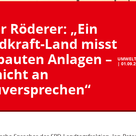
r Röderer: „Ein
dkraft-Land misst
ebauten Anlagen –
UMWELT
01.09.
nicht an
versprechen“