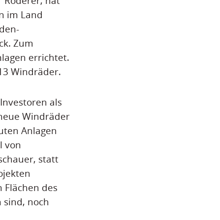
r Röderer, hat
n im Land
aden-
ck. Zum
lagen errichtet.
 13 Windräder.
Investoren als
 neue Windräder
auten Anlagen
l von
schauer, statt
ojekten
en Flächen des
 sind, noch