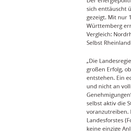
Der energiepolit
sich enttäuscht
gezeigt. Mit nur
Württemberg ern
Vergleich: Nordr
Selbst Rheinland
„Die Landesregi
großen Erfolg, 
entstehen. Ein e
und nicht an vo
Genehmigungen“, 
selbst aktiv die
voranzutreiben. 
Landesforstes (F
keine einzige An