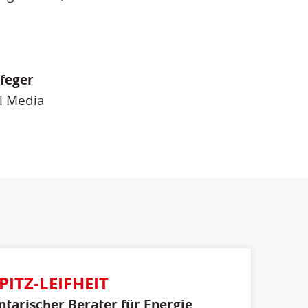
feger
l Media
PITZ-LEIFHEIT
tarischer Berater für Energie