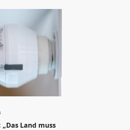
5
s: „Das Land muss