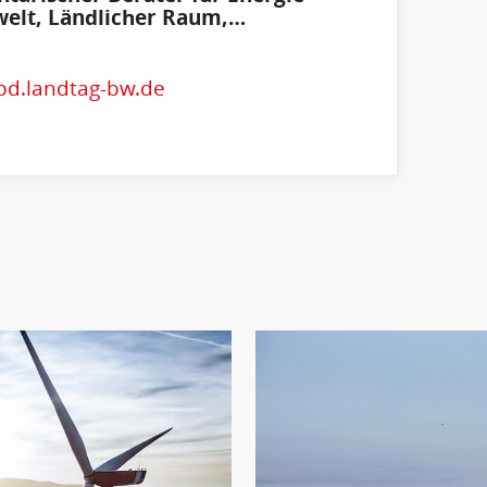
elt, Ländlicher Raum,
cherschutz
spd.landtag-bw.de