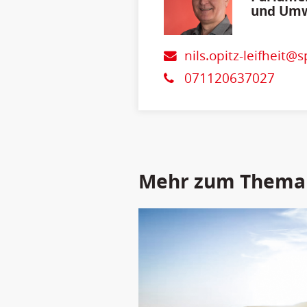
und Umw
Verbrau
nils.opitz-leifheit@
071120637027
Mehr zum Thema