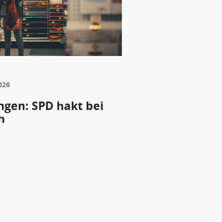
026
gen: SPD hakt bei
h