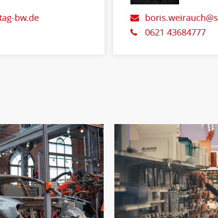
tag-bw.de
boris.weirauch@s
0621 43684777