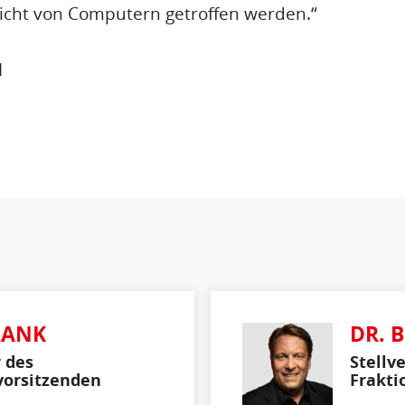
cht von Computern getroffen werden.“
l
LANK
DR. 
r des
Stellv
vorsitzenden
Frakti