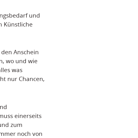
ungsbedarf und
h Künstliche
ch den Anschein
n, wo und wie
alles was
icht nur Chancen,
und
muss einerseits
 und zum
 immer noch von