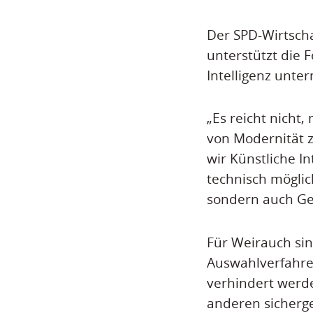
Der SPD-Wirtscha
unterstützt die 
Intelligenz unt
„Es reicht nicht
von Modernität z
wir Künstliche I
technisch möglich
sondern auch Gef
Für Weirauch si
Auswahlverfahren
verhindert werde
anderen sicherge