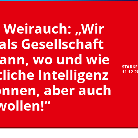
s Weirauch: „Wir
ls Gesellschaft
wann, wo und wie
STARKE
liche Intelligenz
11.12.2
önnen, aber auch
wollen!“