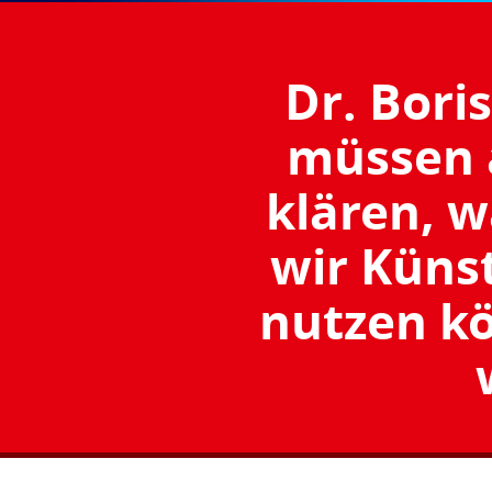
Dr. Bori
müssen a
klären, 
wir Künst
nutzen k