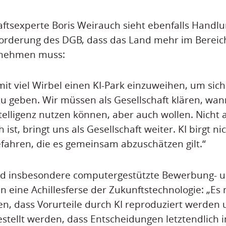
ftsexperte Boris Weirauch sieht ebenfalls Handl
Forderung des DGB, dass das Land mehr im Bereic
ernehmen muss:
, mit viel Wirbel einen KI-Park einzuweihen, um si
u geben. Wir müssen als Gesellschaft klären, wan
ntelligenz nutzen können, aber auch wollen. Nicht 
 ist, bringt uns als Gesellschaft weiter. KI birgt n
ahren, die es gemeinsam abzuschätzen gilt.“
nd insbesondere computergestützte Bewerbung- 
 eine Achillesferse der Zukunftstechnologie: „Es 
n, dass Vorurteile durch KI reproduziert werden
stellt werden, dass Entscheidungen letztendlich