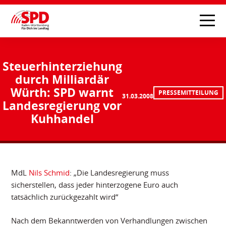
Steuerhinterziehung
durch Milliardär
Würth: SPD warnt
PRESSEMITTEILUNG
31.03.2008
Landesregierung vor
Kuhhandel
MdL
Nils Schmid
: „Die Landesregierung muss
sicherstellen, dass jeder hinterzogene Euro auch
tatsächlich zurückgezahlt wird“
Nach dem Bekanntwerden von Verhandlungen zwischen