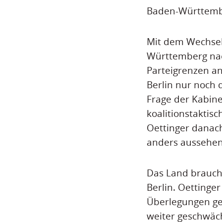
Baden-Württember
Mit dem Wechsel 
Württemberg nach
Parteigrenzen a
Berlin nur noch 
Frage der Kabine
koalitionstaktis
Oettinger danach
anders aussehe
Das Land brauche
Berlin. Oettinge
Überlegungen ge
weiter geschwäch