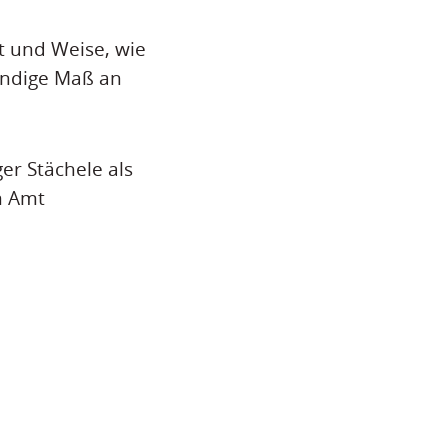
rt und Weise, wie
endige Maß an
r Stächele als
m Amt