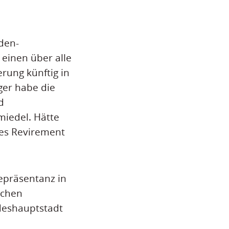
den-
einen über alle
rung künftig in
ger habe die
d
miedel. Hätte
ses Revirement
epräsentanz in
schen
deshauptstadt