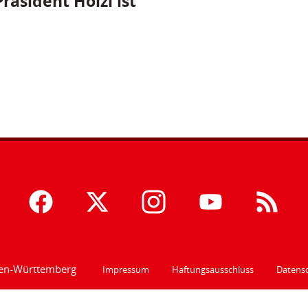
räsident Hölzl ist
den-Württemberg
Impressum
Haftungsausschluss
Datensc