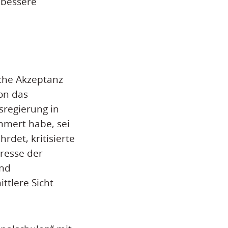
 bessere
che Akzeptanz
on das
sregierung in
mmert habe, sei
det, kritisierte
eresse der
und
ttlere Sicht