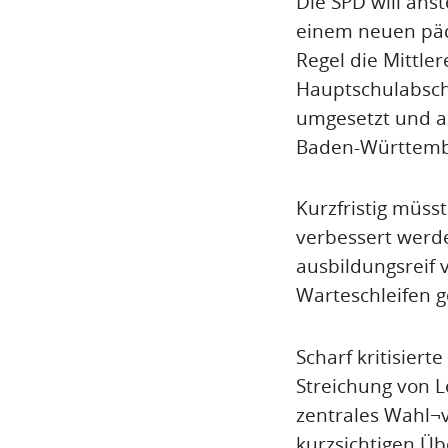
Die SPD will ans
einem neuen päda
Regel die Mittle
Hauptschulabschl
umgesetzt und a
Baden-Württember
Kurzfristig müs
verbessert werde
ausbildungsreif v
Warteschleifen g
Scharf kritisier
Streichung von Le
zentrales Wahl¬
kurzsichtigen Ü