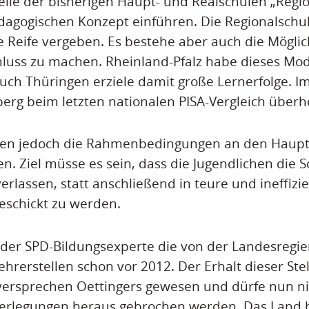
telle der bisherigen Haupt- und Realschulen „Regi
gogischen Konzept einführen. Die Regionalschule
re Reife vergeben. Es bestehe aber auch die Möglic
uss zu machen. Rheinland-Pfalz habe dieses Mode
uch Thüringen erziele damit große Lernerfolge. 
g beim letzten nationalen PISA-Vergleich überho
sten jedoch die Rahmenbedingungen an den Haup
n. Ziel müsse es sein, dass die Jugendlichen die S
erlassen, statt anschließend in teure und ineffizi
eschickt zu werden.
te der SPD-Bildungsexperte die von der Landesreg
hrerstellen schon vor 2012. Der Erhalt dieser Stel
versprechen Oettingers gewesen und dürfe nun ni
berlegungen heraus gebrochen werden. Das Land