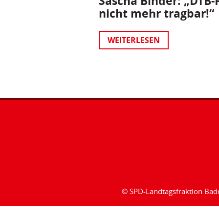
Sascha Binder: „DTB-P
nicht mehr tragbar!“
WEITERLESEN
© SPD-Landtagsfraktion Ba