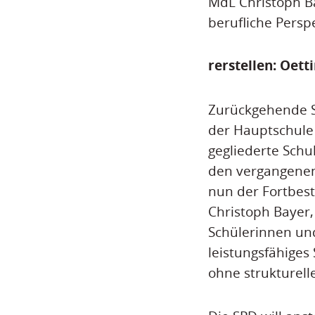
MdL Christoph Ba
berufliche Persp
rerstellen: Oet
Zurückgehende S
der Hauptschule 
gegliederte Schu
den vergangenen
nun der Fortbest
Christoph Bayer,
Schülerinnen und
leistungsfähiges 
ohne strukturell