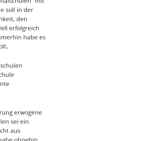
onalschulen“ mit
 soll in der
hkeit, den
ll erfolgreich
Immerhin habe es
lt.
tschulen
chule
ente
ierung erwogene
len sei ein
cht aus
 habe ohnehin