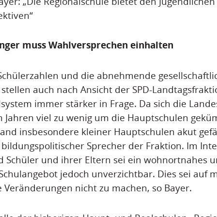
yer: „Die Regionalschule bietet den Jugendlichen
ektiven“
tinger muss Wahlversprechen einhalten
chülerzahlen und die abnehmende gesellschaftli
stellen auch nach Ansicht der SPD-Landtagsfrakti
lsystem immer stärker in Frage. Da sich die Lande
 Jahren viel zu wenig um die Hauptschulen gekü
and insbesondere kleiner Hauptschulen akut gefähr
 bildungspolitischer Sprecher der Fraktion. Im Int
 Schüler und ihrer Eltern sei ein wohnortnahes 
Schulangebot jedoch unverzichtbar. Dies sei auf mi
e Veränderungen nicht zu machen, so Bayer.