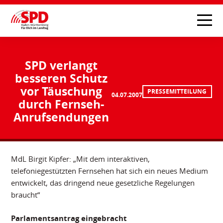
SPD verlangt
besseren Schutz
vor Täuschung
PRESSEMITTEILUNG
04.07.2007
durch Fernseh-
Anrufsendungen
MdL Birgit Kipfer: „Mit dem interaktiven,
telefoniegestützten Fernsehen hat sich ein neues Medium
entwickelt, das dringend neue gesetzliche Regelungen
braucht“
Parlamentsantrag eingebracht