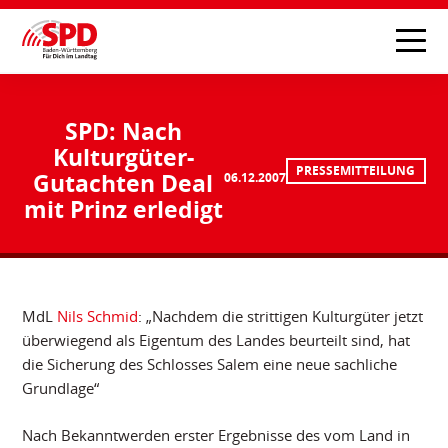
SPD: Nach
Kulturgüter-
PRESSEMITTEILUNG
Gutachten Deal
06.12.2007
mit Prinz erledigt
MdL
Nils Schmid
: „Nachdem die strittigen Kulturgüter jetzt
überwiegend als Eigentum des Landes beurteilt sind, hat
die Sicherung des Schlosses Salem eine neue sachliche
Grundlage“
Nach Bekanntwerden erster Ergebnisse des vom Land in