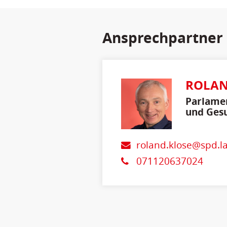
Ansprechpartner
ROLAN
Parlamen
und Gesu
roland.klose@spd.l
071120637024