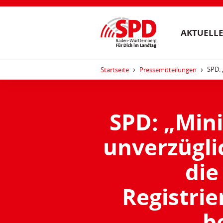
AKTUELLE
SPD: 
Startseite
Pressemitteilungen
SPD: „Min
unverzügli
die
Registri
b