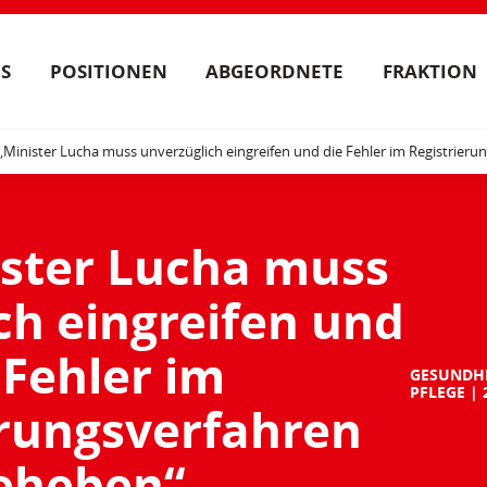
S
POSITIONEN
ABGEORDNETE
FRAKTION
„Minister Lucha muss unverzüglich eingreifen und die Fehler im Registrier
ister Lucha muss
ch eingreifen und
 Fehler im
GESUNDH
PFLEGE
erungsverfahren
eheben“