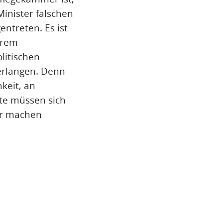
inister falschen
ntreten. Es ist
erem
litischen
erlangen. Denn
keit, an
fte müssen sich
er machen