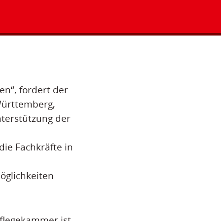
n“, fordert der
Württemberg,
nterstützung der
die Fachkräfte in
glichkeiten
Pflegekammer ist,