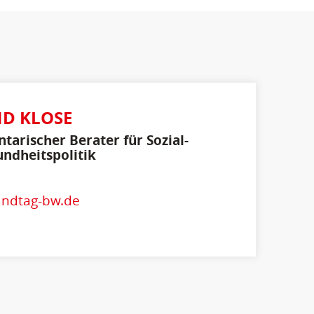
D KLOSE
tarischer Berater für Sozial-
ndheitspolitik
andtag-bw.de