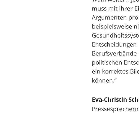
muss mit ihrer 
Argumenten pro 
beispielsweise n
Gesundheitssystem
Entscheidungen b
Berufsverbände d
politischen Ents
ein korrektes Bi
können.“
Eva-Christin Sc
Pressesprecheri