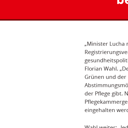
„Minister Lucha 
Registrierungsv
gesundheitspoli
Florian Wahl. „D
Grünen und der 
Abstimmungsmögli
der Pflege gibt.
Pflegekammerges
eingehalten wer
Wahl weiter: „Je