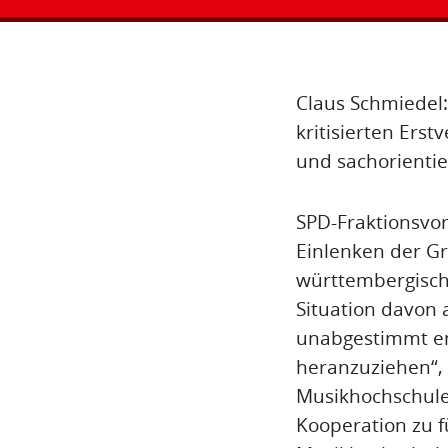
Claus Schmiedel:
kritisierten Ers
und sachorienti
SPD-Fraktionsvor
Einlenken der G
württembergisch
Situation davon a
unabgestimmt en
heranzuziehen“, 
Musikhochschule
Kooperation zu f