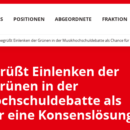
S
POSITIONEN
ABGEORDNETE
FRAKTION
egrüßt Einlenken der Grünen in der Musikhochschuldebatte als Chance für
rüßt Einlenken der
rünen in der
chschuldebatte als
r eine Konsenslösun