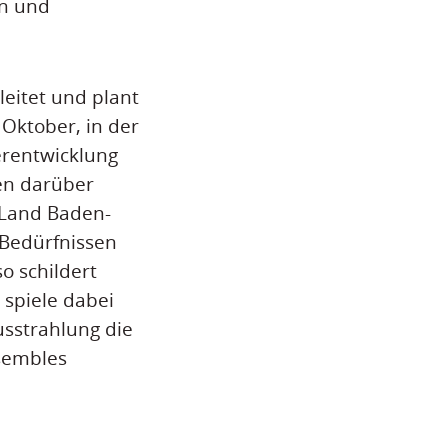
en und
leitet und plant
Oktober, in der
erentwicklung
en darüber
 Land Baden-
 Bedürfnissen
o schildert
 spiele dabei
sstrahlung die
sembles