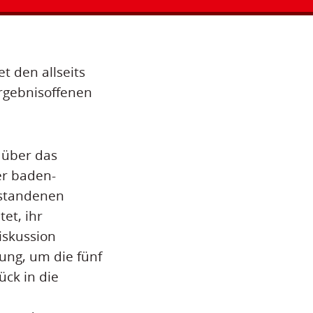
t den allseits
ergebnisoffenen
 über das
er baden-
tstandenen
et, ihr
iskussion
ung, um die fünf
ck in die