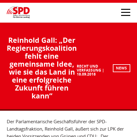
Reinhold Gall: „Der
Regierungskoalition
fehlt eine
gemeinsame Idee,
RECHT UND
NEWS
wie sie das Land in
VERFASSUNG
18.09.2018
eine erfolgreiche
Zukunft führen
kann“
Der Parlamentarische Geschäftsführer der SPD-
Landtagsfraktion, Reinhold Gall, äußert sich zur LPK der
beiden Vorsitzenden von Grünen und CDU: „Der