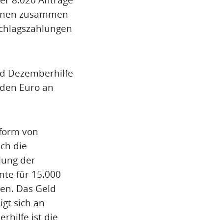
 denen zusammen
schlagszahlungen
d Dezemberhilfe
arden Euro an
tform von
ch die
lung der
te für 15.000
en. Das Geld
gt sich an
rhilfe ist die