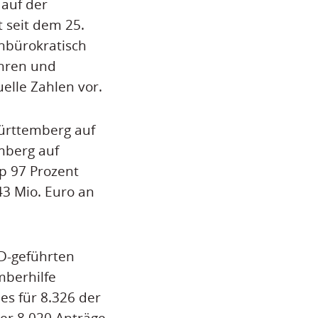
 auf der
 seit dem 25.
unbürokratisch
hren und
elle Zahlen vor.
ürttemberg auf
mberg auf
p 97 Prozent
43 Mio. Euro an
PD-geführten
mberhilfe
es für 8.326 der
der 8.020 Anträge