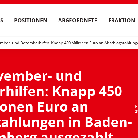
S
POSITIONEN
ABGEORDNETE
FRAKTION
mber- und Dezemberhilfen: Knapp 450 Millionen Euro an Abschlagszahlung
vember- und
hilfen: Knapp 450
ionen Euro an
F
2
zahlungen in Baden-
berg ausgezahlt