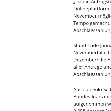
„Da die Antragst
Onlineplattform 
November möglich
Tempo gemacht, 
Abschlagszahlung
Stand Ende Janu
Novemberhilfe b
Dezemberhilfe A
aller Anträge un
Abschlagszahlun
Auch an Solo-Sel
Bundesfinanzmin
aufgenommen wurd
9.858 Anträge (c