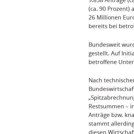
(ca. 90 Prozent
26 Millionen Eur
bereits bei bet
Bundesweit wurd
gestellt. Auf Ini
betroffene Unte
Nach technische
Bundeswirtschaft
„Spitzabrechnun
Restsummen – in
Anträge bzw. kna
stammt allerdin
diesen Wirtschaft