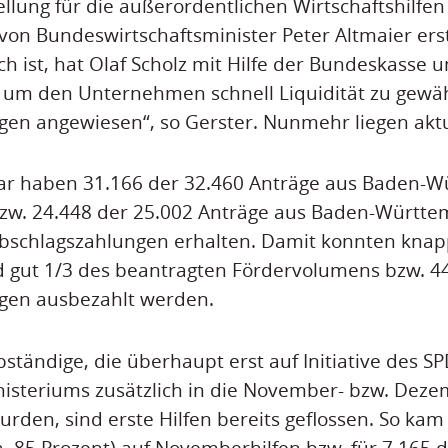
ellung für die außerordentlichen Wirtschaftshilfen
von Bundeswirtschaftsminister Peter Altmaier erst
 ist, hat Olaf Scholz mit Hilfe der Bundeskasse 
um den Unternehmen schnell Liquidität zu gewä
en angewiesen“, so Gerster. Nunmehr liegen aktu
ar haben 31.166 der 32.460 Anträge aus Baden-W
zw. 24.448 der 25.002 Anträge aus Baden-Württe
bschlagszahlungen erhalten. Damit konnten knap
d gut 1/3 des beantragten Fördervolumens bzw. 4
gen ausbezahlt werden.
bständige, die überhaupt erst auf Initiative des S
isteriums zusätzlich in die November- bzw. Deze
en, sind erste Hilfen bereits geflossen. So kam 
a. 85 Prozent) auf Novemberhilfen bzw. für 7.165 