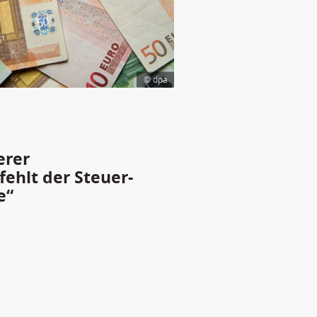
© dpa
erer
ehlt der Steuer-
e“