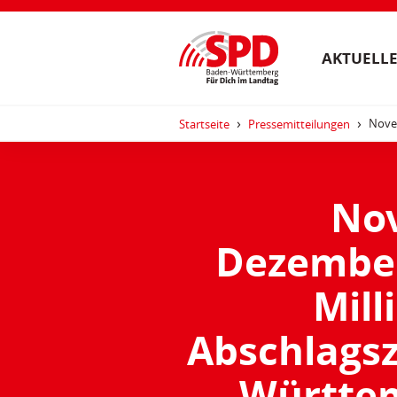
AKTUELLE
Nove
Startseite
Pressemitteilungen
No
Dezember
Mill
Abschlags
Württem