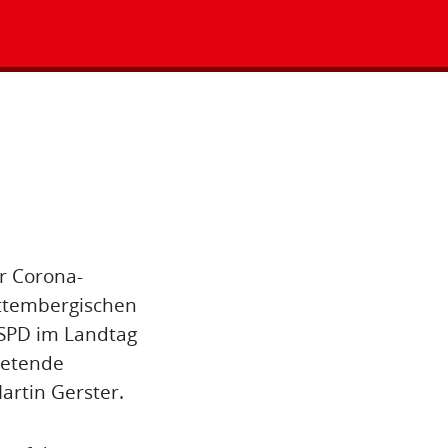
r Corona-
rttembergischen
SPD im Landtag
retende
rtin Gerster.