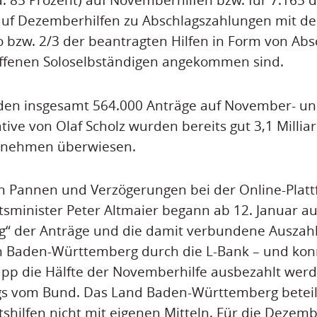
) auf Dezemberhilfen zu Abschlagszahlungen mit
o bzw. 2/3 der beantragten Hilfen in Form von Ab
roffenen Soloselbständigen angekommen sind.
en insgesamt 564.000 Anträge auf November- un
tiative von Olaf Scholz wurden bereits gut 3,1 Milli
rnehmen überwiesen.
n Pannen und Verzögerungen bei der Online-Plat
sminister Peter Altmaier begann ab 12. Januar au
g“ der Anträge und die damit verbundene Auszah
 Baden-Württemberg durch die L-Bank – und konn
pp die Hälfte der Novemberhilfe ausbezahlt werd
gs vom Bund. Das Land Baden-Württemberg beteili
shilfen nicht mit eigenen Mitteln. Für die Dezembe