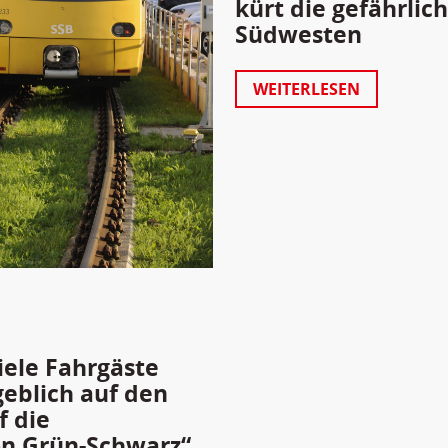
kürt die gefährli
Südwesten
WEITERLESEN
iele Fahrgäste
geblich auf den
f die
on Grün-Schwarz“