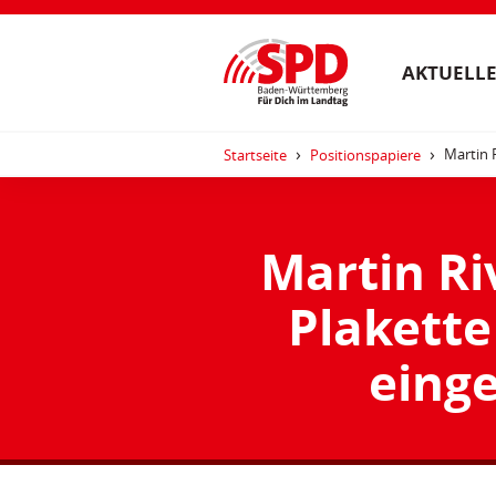
AKTUELLE
Martin 
Startseite
Positionspapiere
Martin Riv
Plakett
eing