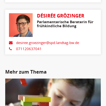
DÉSIRÉE GRÖZINGER
Parlamentarische Beraterin für
frühkindliche Bildung
desiree.groezinger@spd.landtag-bw.de
071120637041
Mehr zum Thema