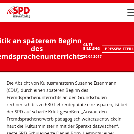
itik an späterem Beginn
GUTE
des
BILDUNG
PRESSEMITTEIL
emdsprachenunterrichts
20.04.2017
Die Absicht von Kultusministerin Susanne Eisenmann
(CDU), durch einen späteren Beginn des
Fremdsprachenunterrichts an den Grundschulen
rechnerisch bis zu 630 Lehrerdeputate einzusparen, ist bei
der SPD auf scharfe Kritik gestoßen. „Anstatt den
Fremdsprachenerwerb pädagogisch weiterzuentwickeln,
haut die Kultusministerin mit der Sparaxt dazwischen“,
sagte SPD-Schulexperte Daniel Born. Leitmotiv einer