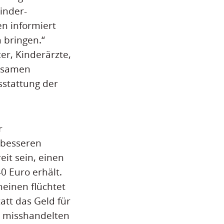
inder-
n informiert
 bringen.“
r, Kinderärzte,
ksamen
stattung der
r
 besseren
eit sein, einen
0 Euro erhält.
einen flüchtet
att das Geld für
nd misshandelten