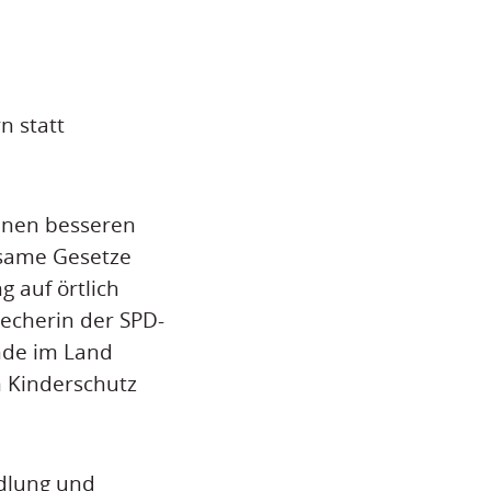
 statt
inen besseren
ksame Gesetze
 auf örtlich
recherin der SPD-
nde im Land
 Kinderschutz
ndlung und