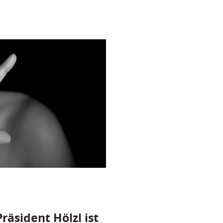
räsident Hölzl ist