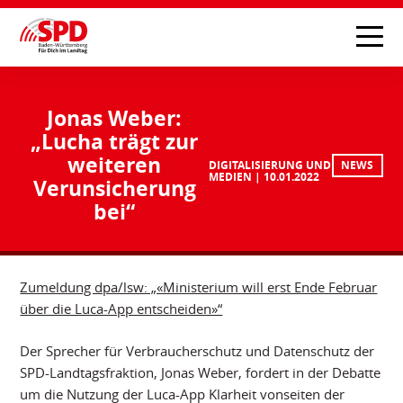
Jonas Weber:
„Lucha trägt zur
weiteren
DIGITALISIERUNG UND
NEWS
MEDIEN
10.01.2022
Verunsicherung
bei“
Zumeldung dpa/lsw: „«Ministerium will erst Ende Februar
über die Luca-App entscheiden»“
Der Sprecher für Verbraucherschutz und Datenschutz der
SPD-Landtagsfraktion, Jonas Weber, fordert in der Debatte
um die Nutzung der Luca-App Klarheit vonseiten der