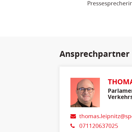
Pressesprecheri
Ansprechpartner
THOMA
Parlamen
Verkehrs
thomas.leipnitz@sp
071120637025