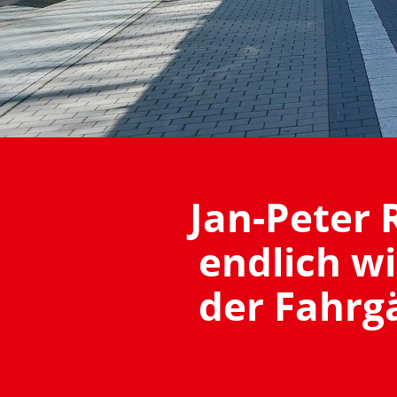
Jan-Peter 
endlich wi
der Fahrg