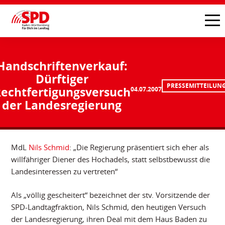
Handschriftenverkauf:
Dürftiger
PRESSEMITTEILUN
echtfertigungsversuch
04.07.2007
der Landesregierung
MdL
Nils Schmid
: „Die Regierung präsentiert sich eher als
willfähriger Diener des Hochadels, statt selbstbewusst die
Landesinteressen zu vertreten“
Als „völlig gescheitert“ bezeichnet der stv. Vorsitzende der
SPD-Landtagfraktion, Nils Schmid, den heutigen Versuch
der Landesregierung, ihren Deal mit dem Haus Baden zu