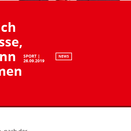
ich
sse,
enn
SPORT
NEWS
26.09.2019
men
n, nach der