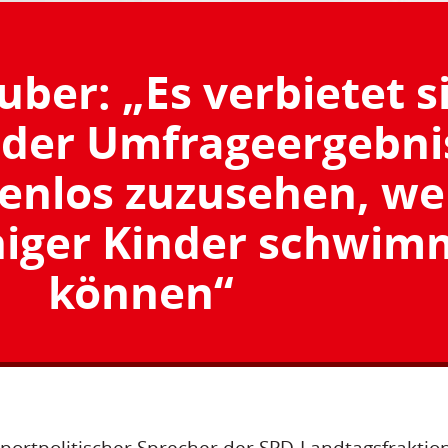
ber: „Es verbietet s
 der Umfrageergebni
tenlos zuzusehen, w
iger Kinder schwim
können“
portpolitischer Sprecher der SPD-Landtagsfraktio