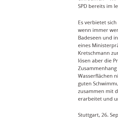
SPD bereits im le
Es verbietet sic
wenn immer weni
Badeseen und in
eines Ministerpr
Kretschmann zum
lösen aber die P
Zusammenhang z
Wasserflächen ni
guten Schwimmunt
zusammen mit de
erarbeitet und 
Stuttgart, 26. S