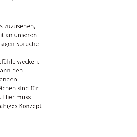
os zuzusehen,
it an unseren
psigen Sprüche
efühle wecken,
kann den
lenden
ächen sind für
. Hier muss
ähiges Konzept