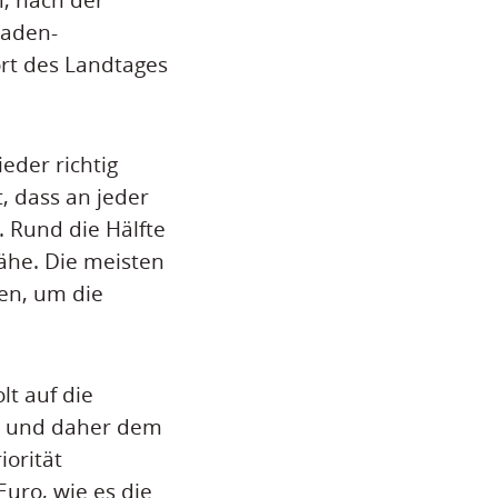
Baden-
rt des Landtages
eder richtig
, dass an jeder
 Rund die Hälfte
ähe. Die meisten
en, um die
lt auf die
en und daher dem
orität
uro, wie es die