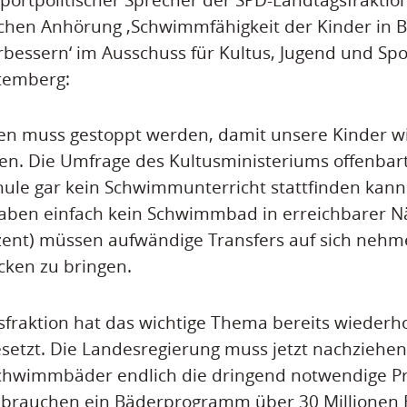
ichen Anhörung ‚Schwimmfähigkeit der Kinder in 
essern‘ im Ausschuss für Kultus, Jugend und Spo
temberg:
en muss gestoppt werden, damit unsere Kinder wi
n. Die Umfrage des Kultusministeriums offenbart
ule gar kein Schwimmunterricht stattfinden kann.
haben einfach kein Schwimmbad in erreichbarer N
zent) müssen aufwändige Transfers auf sich nehm
cken zu bringen.
fraktion hat das wichtige Thema bereits wiederho
setzt. Die Landesregierung muss jetzt nachzieh
chwimmbäder endlich die dringend notwendige Pri
 brauchen ein Bäderprogramm über 30 Millionen E