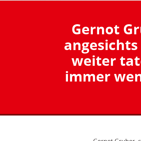
Gernot Gru
angesichts
weiter ta
immer wen
Gernot Gruber, s