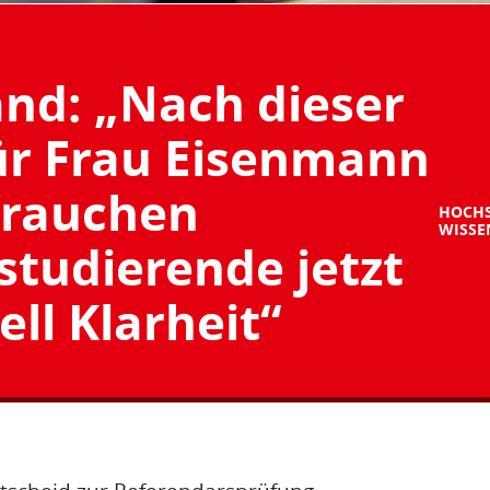
and: „Nach dieser
ür Frau Eisenmann
rauchen
HOCH
WISSE
tudierende jetzt
ell Klarheit“