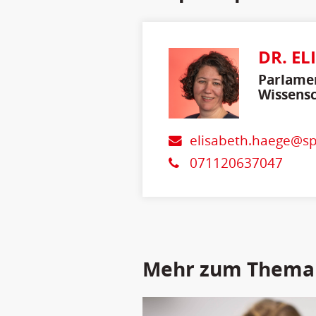
DR. EL
Parlamen
Wissensc
elisabeth.haege@sp
071120637047
Mehr zum Thema