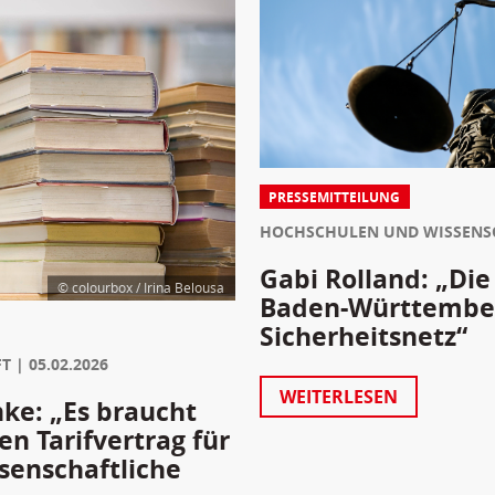
PRESSEMITTEILUNG
HOCHSCHULEN UND WISSENS
Gabi Rolland: „Die
© colourbox / Irina Belousa
Baden-Württember
Sicherheitsnetz“
FT
05.02.2026
WEITERLESEN
ke: „Es braucht
n Tarifvertrag für
senschaftliche