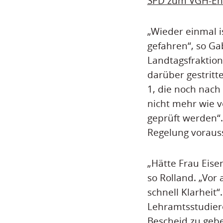
SPD zum VGH-Ent
„Wieder einmal i
gefahren“, so Ga
Landtagsfraktion
darüber gestrit
1, die noch nach
nicht mehr wie v
geprüft werden“.
Regelung voraussi
„Hätte Frau Eise
so Rolland. „Vor
schnell Klarheit“
Lehramtsstudier
Bescheid zu gebe