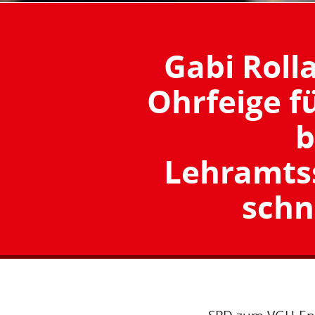
Gabi Roll
Ohrfeige f
b
Lehramtss
schn