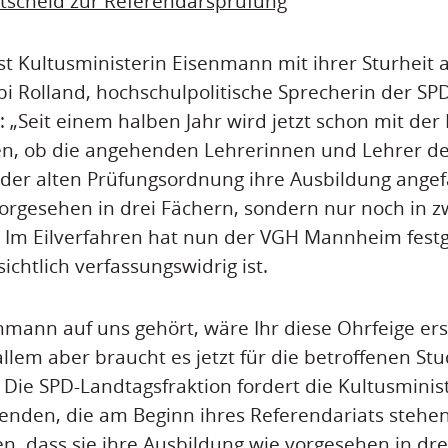
scheid zur Referendarsprüfung
st Kultusministerin Eisenmann mit ihrer Sturheit
bi Rolland, hochschulpolitische Sprecherin der SP
: „Seit einem halben Jahr wird jetzt schon mit der
ten, ob die angehenden Lehrerinnen und Lehrer d
 der alten Prüfungsordnung ihre Ausbildung ange
orgesehen in drei Fächern, sondern nur noch in z
 Im Eilverfahren hat nun der VGH Mannheim festge
chtlich verfassungswidrig ist.
nmann auf uns gehört, wäre Ihr diese Ohrfeige ers
 allem aber braucht es jetzt für die betroffenen S
. Die SPD-Landtagsfraktion fordert die Kultusminis
enden, die am Beginn ihres Referendariats steh
n, dass sie ihre Ausbildung wie vorgesehen in dre