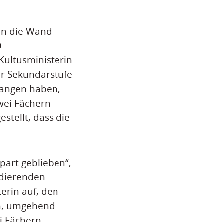
 an die Wand
D-
 Kultusministerin
er Sekundarstufe
fangen haben,
wei Fächern
stellt, dass die
part geblieben“,
tudierenden
terin auf, den
en, umgehend
i Fächern