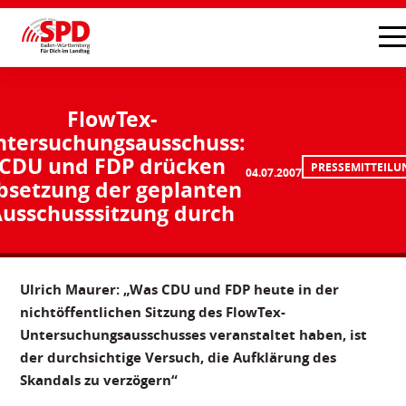
FlowTex-
ntersuchungsausschuss:
CDU und FDP drücken
PRESSEMITTEILU
04.07.2007
bsetzung der geplanten
usschusssitzung durch
Ulrich Maurer: „Was CDU und FDP heute in der
nichtöffentlichen Sitzung des FlowTex-
Untersuchungsausschusses veranstaltet haben, ist
der durchsichtige Versuch, die Aufklärung des
Skandals zu verzögern“