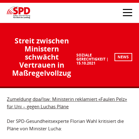
Streit zwischen
Ministern
schwächt
SOZIALE
NEWS
GERECHTIGKEIT
Vertrauen in
15.10.2021
Maßregelvollzug
Zumeldung dpa/lsw: Ministerin reklamiert «Faulen Pelz»
für Uni – gegen Luchas Pläne
Der SPD-Gesundheitsexperte Florian Wahl kritisiert die
Pläne von Minister Lucha: