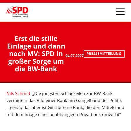
Erst die stille
Einlage und dann
noch MV: SPD in
PRESSEMITTEILUNG
04.07.2007
großer Sorge um
die BW-Bank
Nils Schmid
: „Die jüngsten Schlagzeilen zur BW-Bank
vermitteln das Bild einer Bank am Gängelband der Politik
– genau das aber ist Gift für eine Bank, die den Mittelstand
mit dem Image einer unabhängigen Privatbank umwirbt“