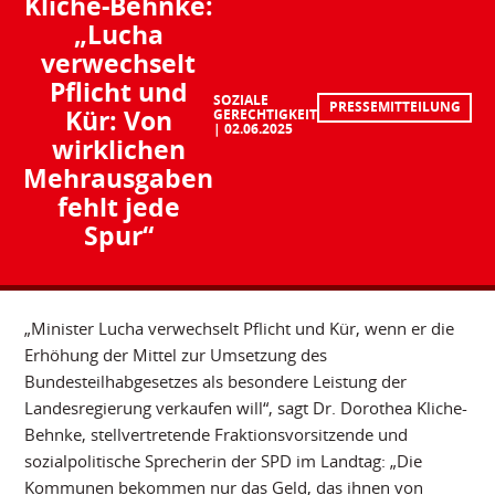
Kliche-Behnke:
„Lucha
verwechselt
Pflicht und
SOZIALE
PRESSEMITTEILUNG
Kür: Von
GERECHTIGKEIT
02.06.2025
wirklichen
Mehrausgaben
fehlt jede
Spur“
„Minister Lucha verwechselt Pflicht und Kür, wenn er die
Erhöhung der Mittel zur Umsetzung des
Bundesteilhabgesetzes als besondere Leistung der
Landesregierung verkaufen will“, sagt Dr. Dorothea Kliche-
Behnke, stellvertretende Fraktionsvorsitzende und
sozialpolitische Sprecherin der SPD im Landtag: „Die
Kommunen bekommen nur das Geld, das ihnen von