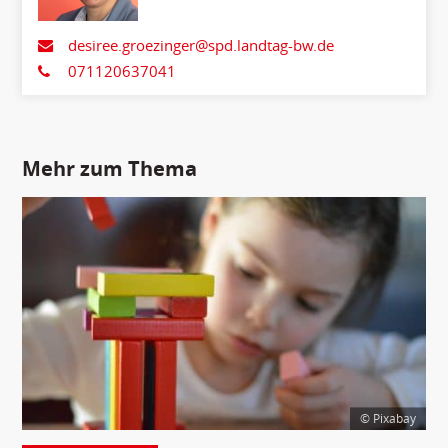
desiree.groezinger@spd.landtag-bw.de
071120637041
Mehr zum Thema
© Pixabay